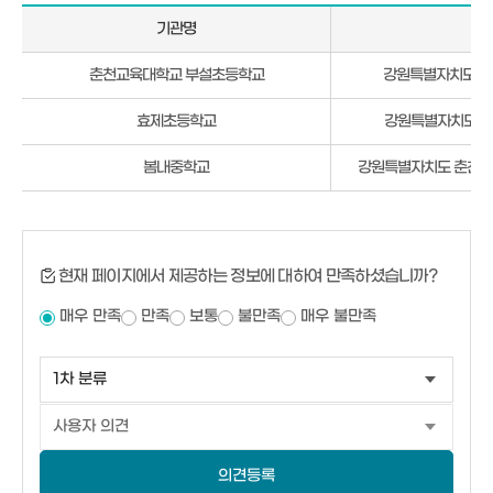
기관명
주
춘
춘천교육대학교 부설초등학교
강원특별자치도 춘천
천
시
효제초등학교
강원특별자치도 춘
효
자
봄내중학교
강원특별자치도 춘천시 
2
동
교
육
기
현재 페이지에서 제공하는 정보에 대하여 만족하셨습니까?
관
매우 만족
만족
보통
불만족
매우 불만족
현
황
의견등록