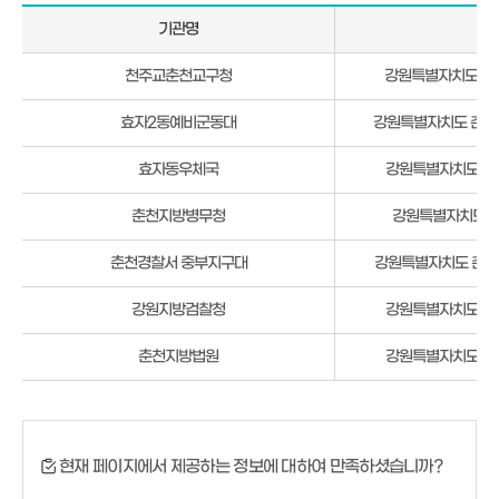
기관명
주
춘
천주교춘천교구청
강원특별자치도 춘천
천
시
효자2동예비군동대
강원특별자치도 춘천시
효
자
효자동우체국
강원특별자치도 춘천
2
동
춘천지방병무청
강원특별자치도 춘
공
공
춘천경찰서 중부지구대
강원특별자치도 춘천시
기
관
강원지방검찰청
강원특별자치도 춘천
현
황
춘천지방법원
강원특별자치도 춘천
현재 페이지에서 제공하는 정보에 대하여 만족하셨습니까?