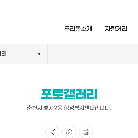
경제
복지
문화
우리동소개
자랑거리
러리
민원안내
기관현황
민원정보
공공기관
민원상담
교육기관
포토갤러리
민원발급
의료기관
장애인 편의시설 설치 현황
약국
춘천시 효자2동 행정복지센터입니다.
전동보장구 급속충전기 현
황