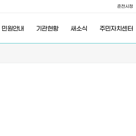
춘천시청
·레저
교통
관광
춘천시청
민원안내
기관현황
새소식
주민자치센터
새소식
주민자치센터
우리마을소식
주민자치센터안내
고시/공고
프로그램안내
포토갤러리