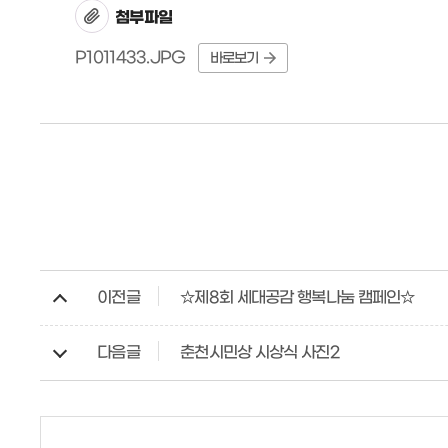
첨부파일
P1011433.JPG
바로보기
이전글
☆제8회 세대공감 행복나눔 캠페인☆
다음글
춘천시민상 시상식 사진2