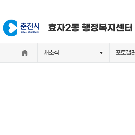
#일자리지원센터 #물가정보
효자2동 행정복지센터
새소식
포토갤
우리동소개
자랑거리
인사말
명소
행정구역
특산품
인구 및 세대수
축제
직원별 업무안내
연혁 및 유래
오시는길