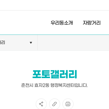
경제
복지
문화
우리동소개
자랑거리
러리
민원안내
기관현황
민원정보
공공기관
민원상담
교육기관
포토갤러리
민원발급
의료기관
장애인 편의시설 설치 현황
약국
춘천시 효자2동 행정복지센터입니다.
전동보장구 급속충전기 현
황