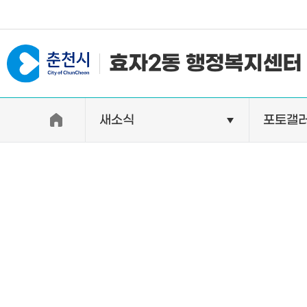
#일자리지원센터 #물가정보
효자2동 행정복지센터
새소식
포토갤
우리동소개
자랑거리
인사말
명소
행정구역
특산품
인구 및 세대수
축제
직원별 업무안내
연혁 및 유래
오시는길