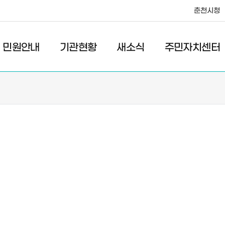
춘천시청
·레저
교통
관광
춘천시청
민원안내
기관현황
새소식
주민자치센터
새소식
주민자치센터
우리마을소식
주민자치센터안내
고시/공고
프로그램안내
포토갤러리