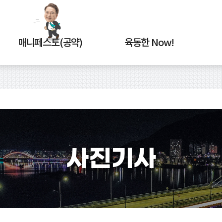
매니페스토(공약)
육동한 Now!
사진기사