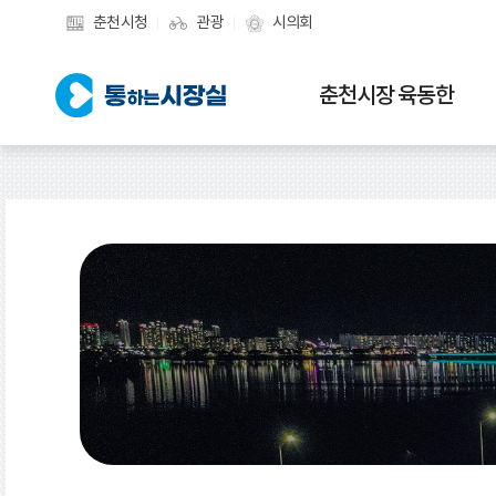
춘천시청
관광
시의회
춘천시장 육동한