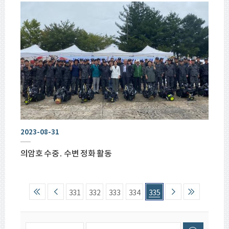
2023-08-31
의암호 수중․ 수변 정화 활동
331
332
333
334
335