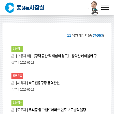
11
/
677
페이지 (총
6766건
)
번
민원접수
호,
상
[교통과 외]
［강력 규탄 및 재심의 청구］ 삼악산 케이블카 구간, 주민 생계를 끊는 '중앙분리대 장벽 설치안' 즉각 철회 및 스마트 보행 시설 도입 촉구
태,
강**
2026-06-18
제
목,
답변완료
작
성
[체육과 ]
축구전용구장 용역관련
자,
이**
2026-06-17
작
성
민원접수
일,
첨
[도로과 ]
우석중 앞 그랜드아파트 인도 보도블럭 불량