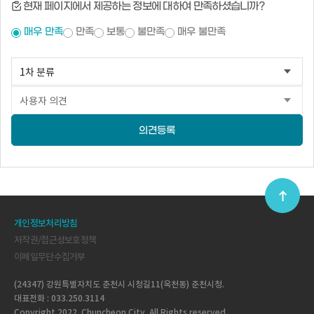
현재 페이지에서 제공하는 정보에 대하여 만족하셨습니까?
매우 만족
만족
보통
불만족
매우 불만족
의견등록
개인정보처리방침
저작권/접근성보호정책
이메일무단수집거부
(24347) 강원특별자치도 춘천시 시청길11(옥천동) 춘천시청.
대표전화 : 033.250.3114
Copyright 2022. Chuncheon City. All Rights reserved.