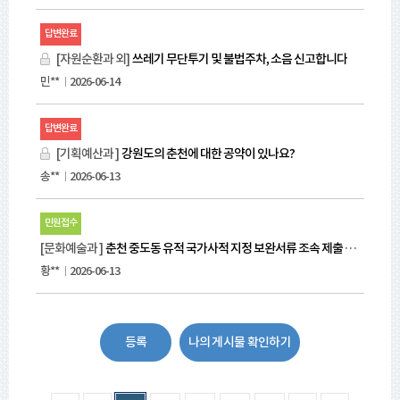
답변완료
[자원순환과 외]
쓰레기 무단투기 및 불법주차, 소음 신고합니다
민**
2026-06-14
답변완료
[기획예산과 ]
강원도의 춘천에 대한 공약이 있나요?
송**
2026-06-13
민원접수
[문화예술과 ]
춘천 중도동 유적 국가사적 지정 보완서류 조속 제출 및 춘천시장의 책임 있는 추진을 요청드립니다
황**
2026-06-13
등록
나의 게시물 확인하기