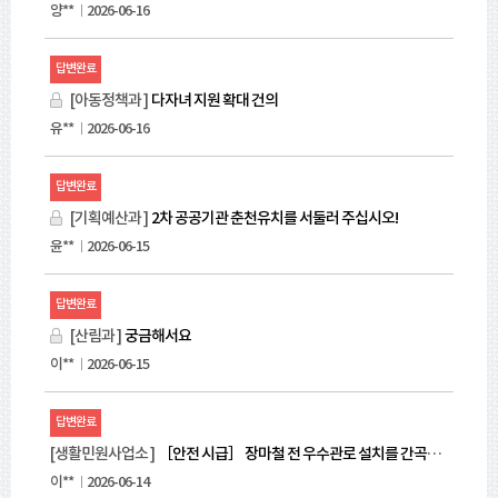
부
양**
2026-06-16
순
으
답변완료
로
안
[아동정책과 ]
다자녀 지원 확대 건의
내
유**
2026-06-16
합
니
다.
답변완료
[기획예산과 ]
2차 공공기관 춘천유치를 서둘러 주십시오!
윤**
2026-06-15
답변완료
[산림과 ]
궁금해서요
이**
2026-06-15
답변완료
[생활민원사업소 ]
［안전 시급］ 장마철 전 우수관로 설치를 간곡히 요청드립니다.
이**
2026-06-14