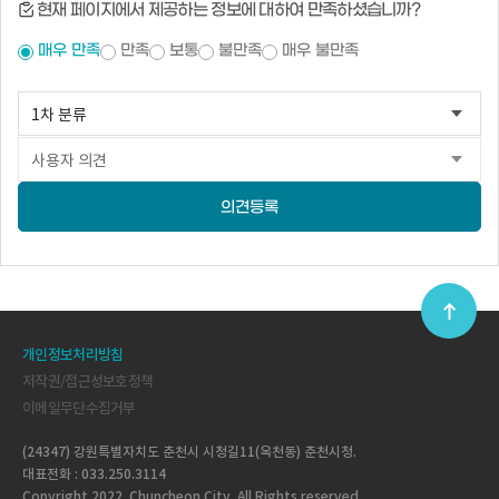
현재 페이지에서 제공하는 정보에 대하여 만족하셨습니까?
매우 만족
만족
보통
불만족
매우 불만족
의견등록
개인정보처리방침
저작권/접근성보호정책
이메일무단수집거부
(24347) 강원특별자치도 춘천시 시청길11(옥천동) 춘천시청.
대표전화 : 033.250.3114
Copyright 2022. Chuncheon City. All Rights reserved.