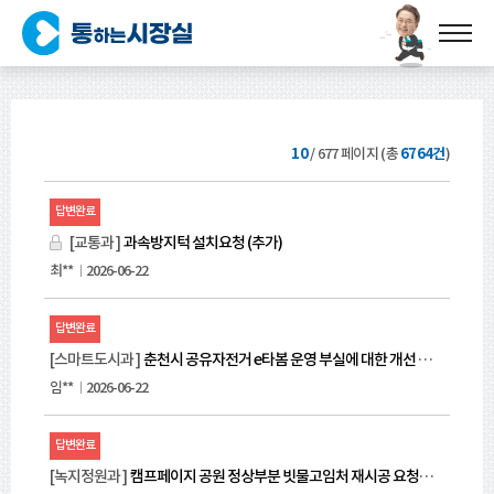
10
/
677
페이지 (총
6764건
)
번
답변완료
호,
상
[교통과 ]
과속방지턱 설치요청 (추가)
태,
최**
2026-06-22
제
목,
답변완료
작
성
[스마트도시과 ]
춘천시 공유자전거 e타봄 운영 부실에 대한 개선 촉구 민원
자,
임**
2026-06-22
작
성
답변완료
일,
첨
[녹지정원과 ]
캠프페이지 공원 정상부분 빗물고임처 재시공 요청입니다