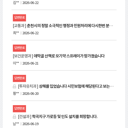
부
김**
2026-06-22
순
으
답변완료
로
안
[교통과 ]
춘천시의 정말 소극적인 행정과 민원처리에 다시한번 분통을 터트립니다.
내
최**
2026-06-22
합
니
다.
답변완료
[보건운영과 ]
애막골 산책로 모기약 스프레이가 망가졌습니다
이**
2026-06-21
답변완료
[투자유치과 ]
상해를 입었습니다 시민보험에 해당된다고 보는대 의료실비 책임져주십시요
황**
2026-06-20
답변완료
[건설과 ]
학곡지구 가로등 및 인도 설치를 희망합니다.
남**
2026-06-19