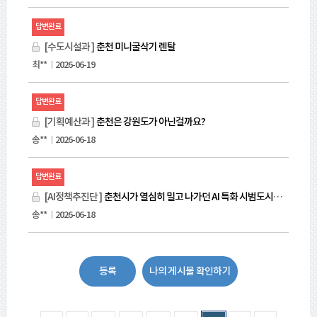
답변완료
[수도시설과 ]
춘천 미니굴삭기 렌탈
최**
2026-06-19
답변완료
[기획예산과 ]
춘천은 강원도가 아닌걸까요?
송**
2026-06-18
답변완료
[AI정책추진단 ]
춘천시가 열심히 밀고 나가던 AI 특화 시범도시에서 탈락됐는데
송**
2026-06-18
등록
나의 게시물 확인하기