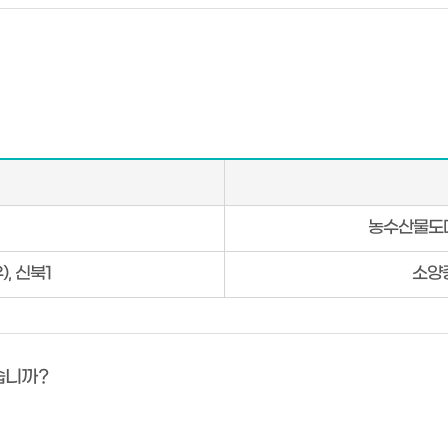
농수산물도매
), 신북1
소양중
습니까?