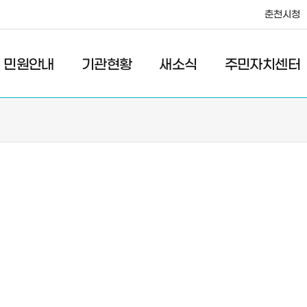
춘천시청
·레저
교통
관광
춘천시청
민원안내
기관현황
새소식
주민자치센터
새소식
주민자치센터
우리마을소식
주민자치센터안내
고시/공고
프로그램안내
포토갤러리
이전 우리마을소식