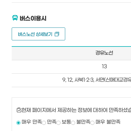
버스이용시
버스노선 상세보기
경유노선
버
13
스
이
9, 12, 사북1·2·3, 서면(신매대교경유
용
시
오
시
현재 페이지에서 제공하는 정보에 대하여 만족하셨
는
매우 만족
만족
보통
불만족
매우 불만족
길