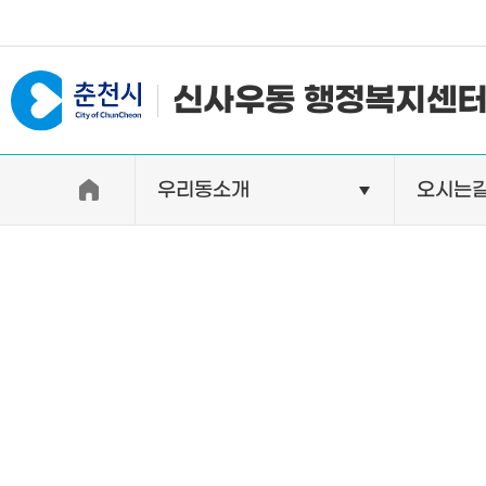
#일자리지원센터 #물가정보
신사우동 행정복지센
우리동소개
오시는
우리동소개
자랑거리
인사말
명소
행정구역
특산품
인구 및 세대수
축제
직원별 업무안내
비전 및 깃발
연혁 및 유래
오시는길