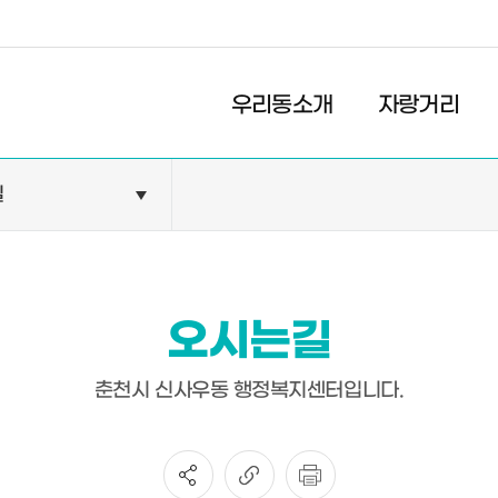
경제
복지
문화
터
우리동소개
자랑거리
길
민원안내
기관현황
민원정보
공공기관
민원상담
교육기관
오시는길
민원발급
의료기관
장애인 편의시설 설치 현황
약국
춘천시 신사우동 행정복지센터입니다.
전동보장구 급속충전기 현
황