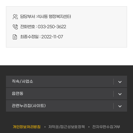
담당부서 :
석사동 행정복지센터
전화번호 :
033-250-3622
최종수정일 :
2022-11-07
직속/사업소
읍면동
관련누리집(사이트)
개인정보처리방침
저작권/접근성보호정책
전자우편수집거부