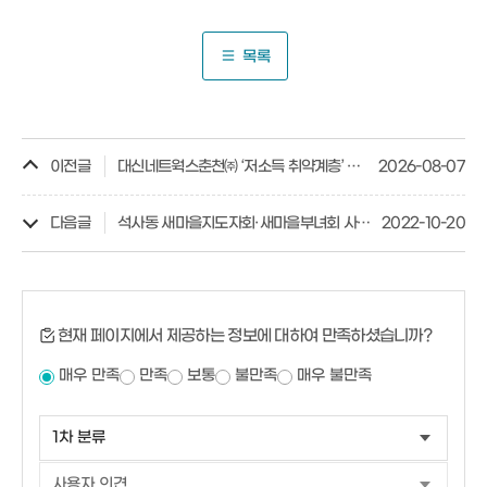
목록
이전글
대신네트웍스춘천㈜ ‘저소득 취약계층’ 양곡 전달
2026-08-07
다음글
석사동 새마을지도자회·새마을부녀회 사랑의 반찬 나눔 행사
2022-10-20
현재 페이지에서 제공하는 정보에 대하여 만족하셨습니까?
매우 만족
만족
보통
불만족
매우 불만족