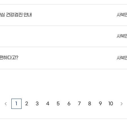
심 건강검진 안내
사북
사북
편하다고?
사북
1
2
3
4
5
6
7
8
9
10