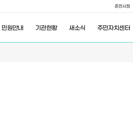
춘천시청
·레저
교통
관광
춘천시청
민원안내
기관현황
새소식
주민자치센터
새소식
주민자치센터
우리마을소식
주민자치센터안내
고시/공고
프로그램안내
포토갤러리
이전 우리마을소식