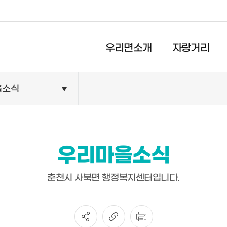
경제
복지
문화
우리면소개
자랑거리
을소식
민원안내
기관현황
민원정보
공공기관
민원상담
교육기관
우리마을소식
민원발급
의료기관
장애인 편의시설 설치 현황
약국
춘천시 사북면 행정복지센터입니다.
전동보장구 급속충전기 현
황