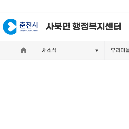
#일자리지원센터 #물가정보
사북면 행정복지센터
새소식
우리마
우리면소개
자랑거리
인사말
명소
행정구역
특산품
인구 및 세대수
축제
직원별 업무안내
연혁 및 유래
오시는길