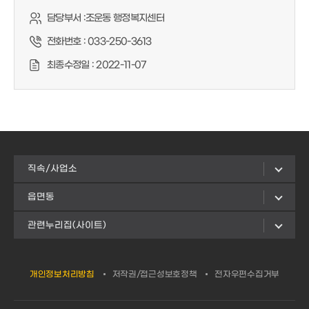
담당부서 :
조운동 행정복지센터
전화번호 :
033-250-3613
최종수정일 :
2022-11-07
직속/사업소
읍면동
관련누리집(사이트)
개인정보처리방침
저작권/접근성보호정책
전자우편수집거부