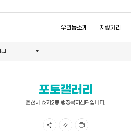
경제
복지
문화
우리동소개
자랑거리
러리
민원안내
기관현황
민원정보
공공기관
민원상담
교육기관
포토갤러리
민원발급
의료기관
장애인 편의시설 설치 현황
약국
춘천시 효자2동 행정복지센터입니다.
전동보장구 급속충전기 현
황