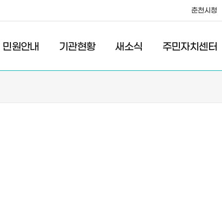
춘천시청
·레저
교통
관광
춘천시청
민원안내
기관현황
새소식
주민자치센터
새소식
주민자치센터
우리마을소식
주민자치센터안내
고시/공고
프로그램안내
포토갤러리