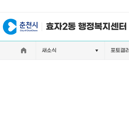
#일자리지원센터 #물가정보
효자2동 행정복지센터
새소식
포토갤
우리동소개
자랑거리
인사말
명소
행정구역
특산품
인구 및 세대수
축제
직원별 업무안내
연혁 및 유래
오시는길