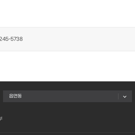
245-5738
읍면동
부