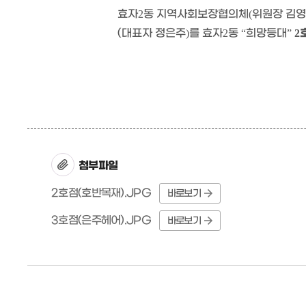
효자
동 지역사회보장협의체
위원장 김
2
(
(대표자 정은주
를 효자
동
희망등대
)
2
“
”
2
첨부파일
2호점(호반목재).JPG
바로보기
3호점(은주헤어).JPG
바로보기