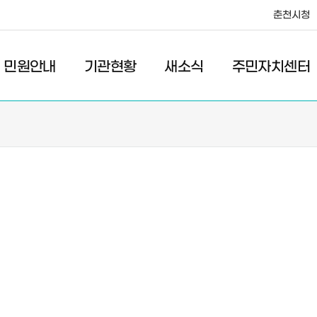
춘천시청
·레저
교통
관광
춘천시청
민원안내
기관현황
새소식
주민자치센터
새소식
주민자치센터
우리마을소식
주민자치센터안내
고시/공고
프로그램안내
포토갤러리