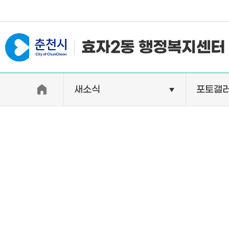
#일자리지원센터 #물가정보
효자2동 행정복지센터
새소식
포토갤
우리동소개
자랑거리
인사말
명소
행정구역
특산품
인구 및 세대수
축제
직원별 업무안내
연혁 및 유래
오시는길