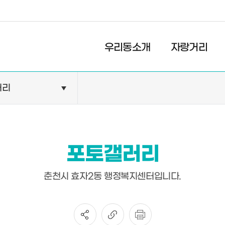
경제
복지
문화
우리동소개
자랑거리
러리
민원안내
기관현황
민원정보
공공기관
민원상담
교육기관
포토갤러리
민원발급
의료기관
장애인 편의시설 설치 현황
약국
춘천시 효자2동 행정복지센터입니다.
전동보장구 급속충전기 현
황