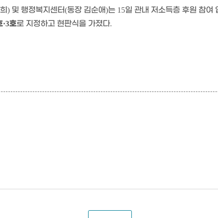
영희
및 행정복지센터
동장 김순애
는
일 관내 저소득층 후원 참여
)
(
)
15
호
호
로 지정하고 현판식을 가졌다
·3
.