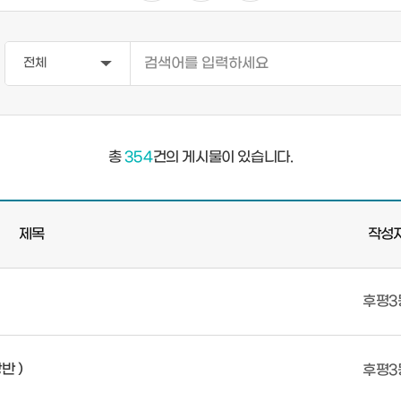
총
354
건의 게시물이 있습니다.
제목
작성
후평3
반 )
후평3