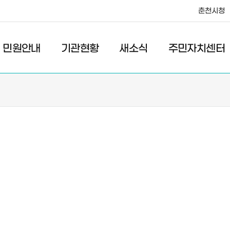
춘천시청
·레저
교통
관광
춘천시청
민원안내
기관현황
새소식
주민자치센터
새소식
주민자치센터
우리마을소식
주민자치센터안내
고시/공고
프로그램안내
포토갤러리
이전 우리마을소식