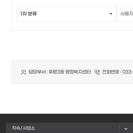
담당부서 :
후평3동 행정복지센터
전화번호 :
033-
직속/사업소