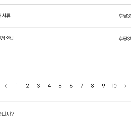
가 서류
후평3
신청 안내
후평3
1
2
3
4
5
6
7
8
9
10
습니까?