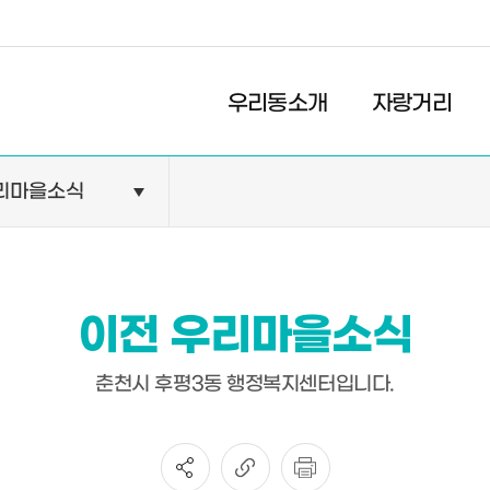
경제
복지
문화
우리동소개
자랑거리
리마을소식
민원안내
기관현황
민원정보
공공기관
민원상담
교육기관
이전 우리마을소식
민원발급
의료기관
장애인 편의시설 설치 현황
약국
춘천시 후평3동 행정복지센터입니다.
전동보장구 급속충전기 현
황