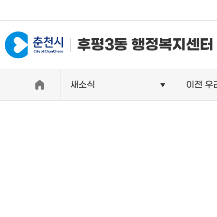
#일자리지원센터 #물가정보
후평3동 행정복지센터
새소식
이전 우
우리동소개
자랑거리
인사말
명소
행정구역
특산품
인구 및 세대수
축제
직원별 업무안내
연혁 및 유래
오시는길