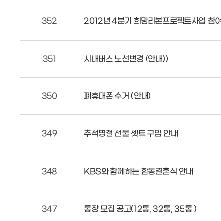
352
2012년 4분기 희망리본프로젝트사업 참여
351
시내버스 노선변경 (안내))
350
폐휴대폰 수거 (안내)
349
추석명절 선물 셋트 구입 안내
348
KBS와 함께하는 합동결혼식 안내
347
통장 모집 공고(12통, 32통, 35통 )