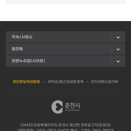
직속/사업소
읍면동
관련누리집(사이트)
개인정보처리방침
저작권/접근성보호정책
전자우편수집거부
(24410) 강원특별자치도 춘천시 동산면 조양길 270(조양리)
대표전화 : 033-250-3603 팩스 : 033-250-3903