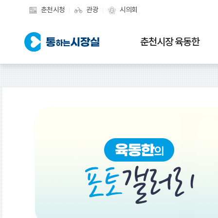
춘천시청
관광
시의회
춘천시장 육동한