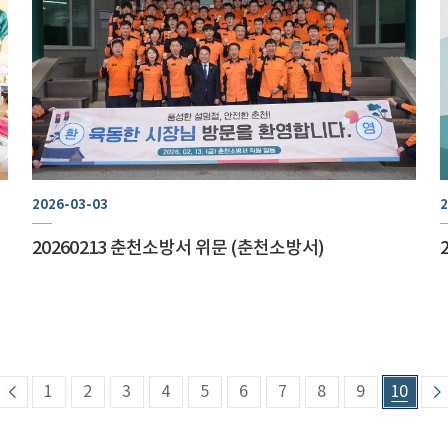
2026-03-03
2
2571)
20260213 춘천소방서 위문 (춘천소방서)
1
2
3
4
5
6
7
8
9
10