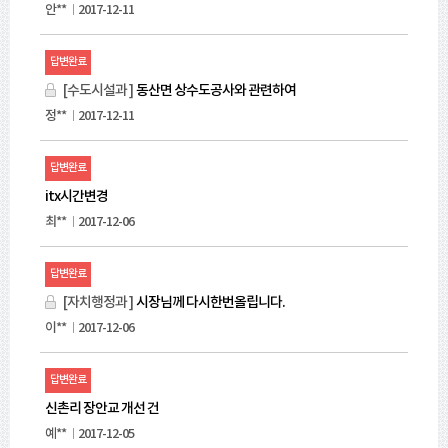
부
안**
2017-12-11
순
으
답변완료
로
안
[수도시설과 ]
동산면 상수도공사와 관련하여
내
정**
2017-12-11
합
니
다.
답변완료
itx시간변경
최**
2017-12-06
답변완료
[자치행정과 ]
시장님께 다시한번올립니다.
이**
2017-12-06
답변완료
신촌리 장안교 개선 건
예**
2017-12-05