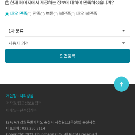
현재 페이지에서 제공하는 정보에 대하여 만족하셨습니까?
매우 만족
만족
보통
불만족
매우 불만족
의견등록
개인정보처리방침
저작권/접근성보호정책
이메일무단수집거부
(24347) 강원특별자치도 춘천시 시청길11(옥천동) 춘천시청.
대표전화 : 033.250.3114
Copyright 2022. Chuncheon City. All Rights reserved.