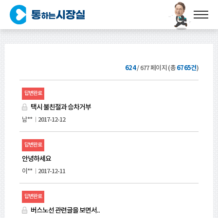
624
/
677
페이지 (총
6765건
)
번
답변완료
호,
상
택시 불친절과 승차거부
태,
남**
2017-12-12
제
목,
답변완료
작
성
안녕하세요
자,
이**
2017-12-11
작
성
답변완료
일,
첨
버스노선 관련글을 보면서..