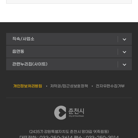
직속/사업소
읍면동
관련누리집(사이트)
개인정보처리방침
저작권/접근성보호정책
전자우편수집거부
(24357) 강원특별자치도 춘천시 망대길 9(죽림동)
대표전화 : 033-250-3614 팩스 : 033-250-3914