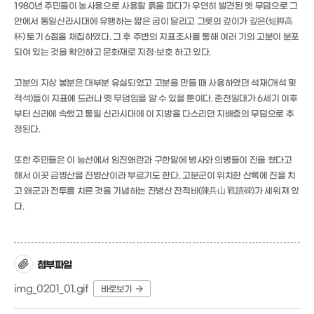
1980년 주민들이 농사용으로 사용할 흙을 파다가 우연히 발견된 옛 무덤으로 그
안에서 통일신라시대에 유행하는 짧은 굽이 달리고 그릇의 깊이가 깊은(短脚高
杯) 토기 6점을 채집하였다. 그 후 주변의 지표조사를 통해 여러 기의 고분이 분포
되여 있는 것을 확인하고 문화재로 지정·보호 하고 있다.
고분의 지상 봉분은 대부분 유실되었고 고분을 만들 때 사용하였던 석재(개석 및
적석)들이 지표에 드러나 옛 무덤임을 알 수 있을 뿐이다. 춘천일대가 6세기 이후
부터 신라에 속했고 통일 신라시대에 이 지방을 다스리던 지배층의 무덤으로 추
정된다.
또한 주민들은 이 능선에서 임진왜란과 구한말에 병사와 의병들이 진을 쳤다고
해서 이곳 금병산을 진병산이라 부르기도 한다. 고분군이 위치한 산록에 진을 치
고 왜군과 전투를 치른 것을 기념하는 진병산 전적비(陳兵山 戰蹟碑)가 세워져 있
다.
첨부파일
img_0201_01.gif
바로보기