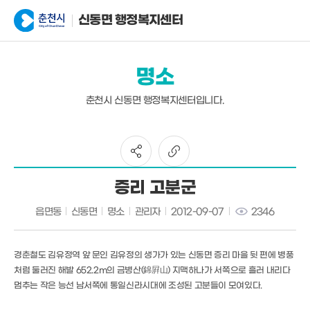
신동면 행정복지센터
명소
춘천시 신동면 행정복지센터입니다.
증리 고분군
읍면동
신동면
명소
관리자
2012-09-07
2346
경춘철도 김유정역 앞 문인 김유정의 생가가 있는 신동면 증리 마을 뒷 편에 병풍
처럼 둘러진 해발 652.2m의 금병산(錦屛山) 지맥하나가 서쪽으로 흘러 내리다
멈추는 작은 능선 남서쪽에 통일신라시대에 조성된 고분들이 모여있다.