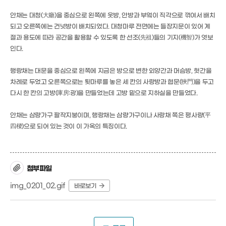
안채는 대청(大廳)을 중심으로 왼쪽에 웃방, 안방과 부엌이 직각으로 꺾여서 배치
되고 오른쪽에는 건넛방이 배치되었다. 대청마루 전면에는 들장지문이 있어 계
절과 용도에 따라 공간을 활용할 수 있도록 한 선조(先祖)들의 기지(機智)가 엿보
인다.
행랑채는 대문을 중심으로 왼쪽에 지금은 방으로 변한 외양간과 머슴방, 헛간을
차례로 두었고 오른쪽으로는 툇마루를 놓은 세 칸의 사랑방과 협문(狹門)을 두고
다시 한 칸의 고방(庫房:광)을 만들었는데 고방 밑으로 지하실을 만들었다.
안채는 삼량가구 팔작지붕이며, 행랑채는 삼량가구이나 사랑채 쪽은 평사량(平
四樑)으로 되어 있는 것이 이 가옥의 특징이다.
첨부파일
img_0201_02.gif
바로보기