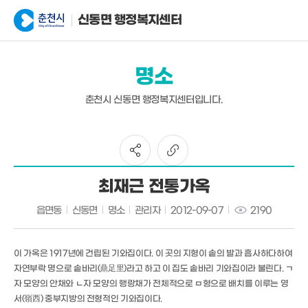
신동면 행정복지센터
명소
춘천시 신동면 행정복지센터입니다.
최재근 전통가옥
읍면동
신동면
명소
관리자
2012-09-07
2190
이 가옥은 1917년에 건립된 기와집이다. 이 곳의 지형이 솥의 발과 흡사하다하여
자연부락 명으로 솥바리(鼎足里)라고 하고 이 집도 솥바리 기와집이라 불린다. ㄱ
자 모양의 안채와 ㄴ자 모양의 행랑채가 전체적으로 ㅁ형으로 배치를 이루는 영
서(嶺西) 중부지방의 전형적인 기와집이다.