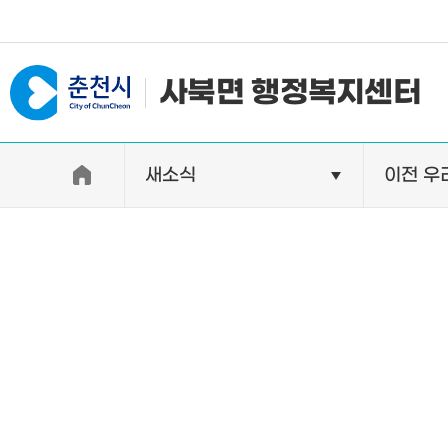
#일자리지원센터 #물가정보
사북면 행정복지센터
새소식
이전 우
우리면소개
자랑거리
인사말
명소
행정구역
특산품
인구 및 세대수
축제
직원별 업무안내
연혁 및 유래
오시는길