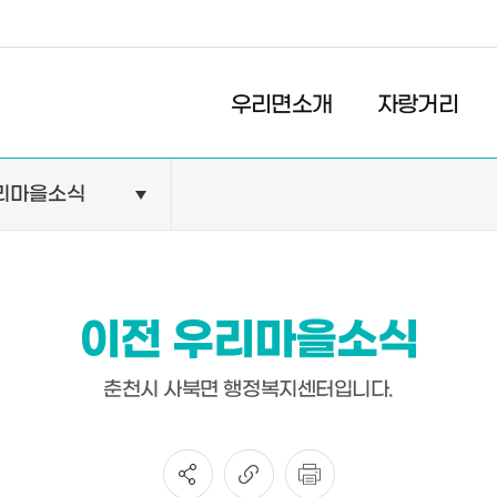
경제
복지
문화
우리면소개
자랑거리
리마을소식
민원안내
기관현황
민원정보
공공기관
민원상담
교육기관
이전 우리마을소식
민원발급
의료기관
장애인 편의시설 설치 현황
약국
춘천시 사북면 행정복지센터입니다.
전동보장구 급속충전기 현
황