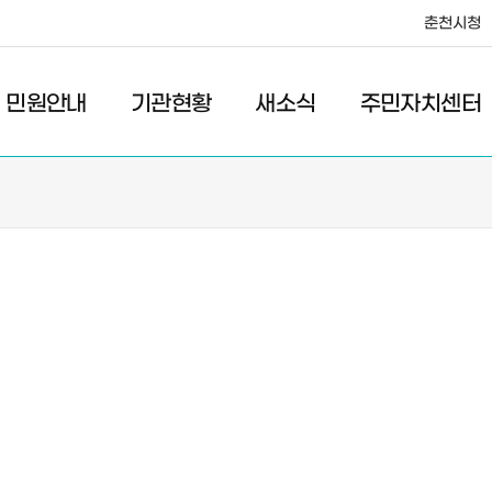
춘천시청
·레저
교통
관광
춘천시청
민원안내
기관현황
새소식
주민자치센터
새소식
주민자치센터
우리마을소식
주민자치센터안내
고시/공고
프로그램안내
포토갤러리
이전 우리마을소식