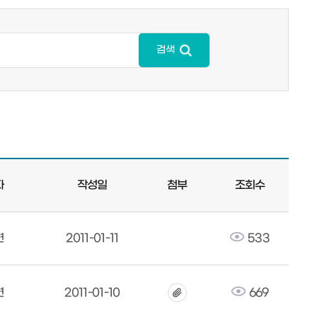
검색
자
작성일
첨부
조회수
면
2011-01-11
533
면
2011-01-10
669