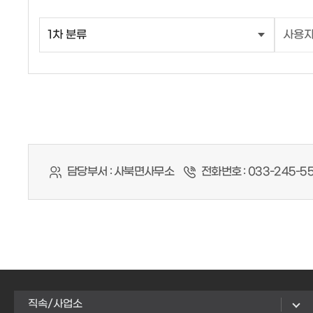
담당부서 :
사북면사무소
전화번호 :
033-245-5
직속/사업소