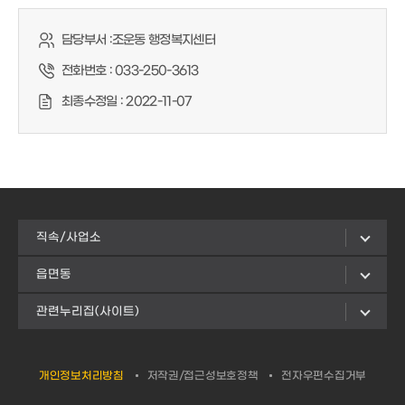
담당부서 :
조운동 행정복지센터
전화번호 :
033-250-3613
최종수정일 :
2022-11-07
직속/사업소
읍면동
관련누리집(사이트)
개인정보처리방침
저작권/접근성보호정책
전자우편수집거부