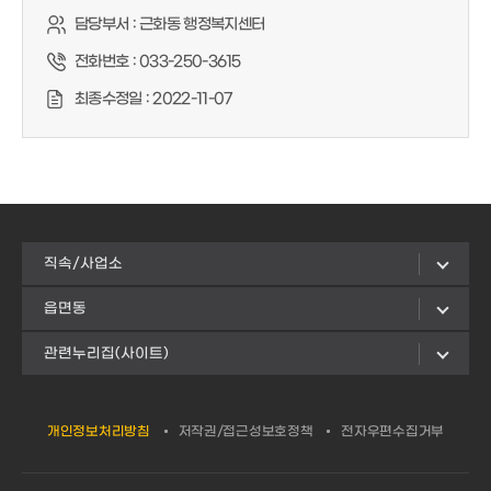
담당부서 :
근화동 행정복지센터
전화번호 :
033-250-3615
최종수정일 :
2022-11-07
직속/사업소
읍면동
관련누리집(사이트)
개인정보처리방침
저작권/접근성보호정책
전자우편수집거부