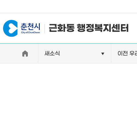
#일자리지원센터 #물가정보
근화동 행정복지센터
새소식
이전 우
우리동소개
자랑거리
인사말
명소
행정구역
특산품
인구 및 세대수
축제
직원별 업무안내
연혁 및 유래
오시는길