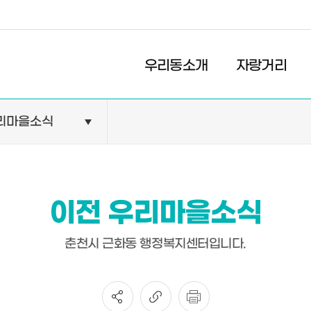
경제
복지
문화
우리동소개
자랑거리
리마을소식
민원안내
기관현황
민원정보
공공기관
민원상담
교육기관
이전 우리마을소식
민원발급
의료기관
장애인 편의시설 설치 현황
약국
춘천시 근화동 행정복지센터입니다.
전동보장구 급속충전기 현
황