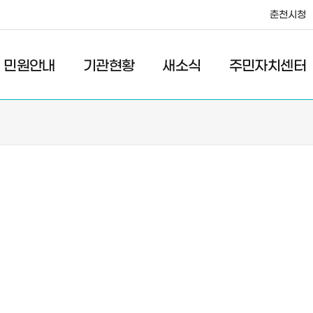
춘천시청
·레저
교통
관광
춘천시청
민원안내
기관현황
새소식
주민자치센터
새소식
주민자치센터
우리마을소식
주민자치센터안내
고시/공고
프로그램안내
포토갤러리
이전 우리마을소식