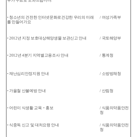
부가 무료로 도와드립니다.
◦ 청소년의 건전한 인터넷문화로
건강한 우리의 미래
/ 여성가족부
를 만들어가요
◦ 2012년 지정 보호대상해양생물 보관신고 안내
/ 국토해양부
◦ 2012년 4분기 지역별고용조사 안내
/ 통계청
◦
재난심리안정지원 안내
/ 소방방채청
◦
가을철 산불예방 안내
/ 산림청
◦ 어린이 식생활 교육‧홍보
/ 식품의약품
안전
청
◦ 식중독 신고 및 대처요령 안내
/ 식품의약품
안전
청