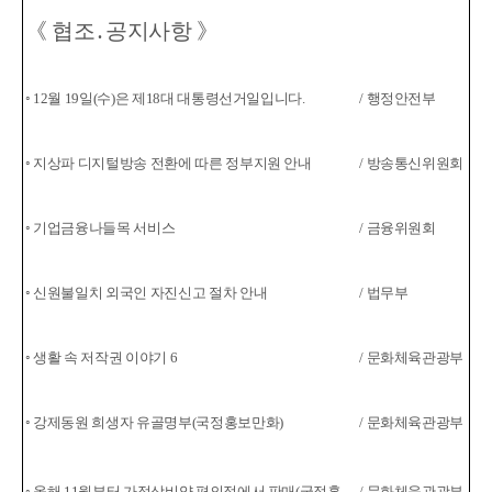
《 협조
․
공지사항 》
◦ 12월 19일(수)은 제18대 대통령선거일입니다.
/ 행정안전부
◦ 지상파 디지털방송 전환에 따른 정부지원 안내
/ 방송통신위원회
◦ 기업금융나들목 서비스
/ 금융위원회
◦ 신원불일치 외국인 자진신고 절차 안내
/ 법무부
◦ 생활 속 저작권 이야기 6
/ 문화체육관광부
◦ 강제동원 희생자 유골명부(국정홍보만화)
/ 문화체육관광부
◦ 올해 11월부터 가정상비약 편의점에서 판매
(국정홍
/ 문화체육관광부