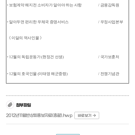
◦ 보험계약 해지전 소비자가 알아야 하는 사항
/ 금융감독원
◦ 알아두면 편리한 우체국 증명서비스
/ 우정사업본부
《 이달의 역사인물 》
◦ 12월의 독립운동가 (현정건 선생)
/ 국가보훈처
◦ 12월의 호국인물 (이태영 해군중령)
/ 전쟁기념관
첨부파일
2012년11월반상회홍보자료(총괄).hwp
바로보기