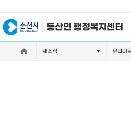
#일자리지원센터 #물가정보
동산면 행정복지센터
새소식
우리마
우리면소개
자랑거리
인사말
명소
행정구역
특산품
인구 및 세대수
축제
직원별 업무안내
연혁 및 유래
오시는길