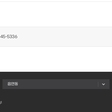
45-5336
읍면동
부