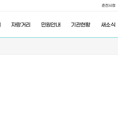
춘천시청
·레저
교통
관광
춘천시청
개
자랑거리
민원안내
기관현황
새소식
황
새소식
관
우리마을소식
관
고시/공고
관
포토갤러리
이전 우리마을소식