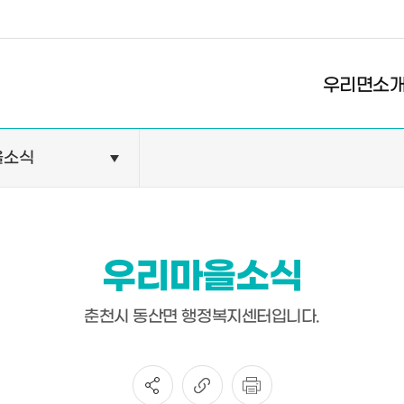
경제
복지
문화
우리면소
을소식
민원안내
기관현
민원정보
공공기
민원상담
교육기
우리마을소식
민원발급
의료기
장애인 편의시설 설치 현황
약국
춘천시 동산면 행정복지센터입니다.
전동보장구 급속충전기 현황