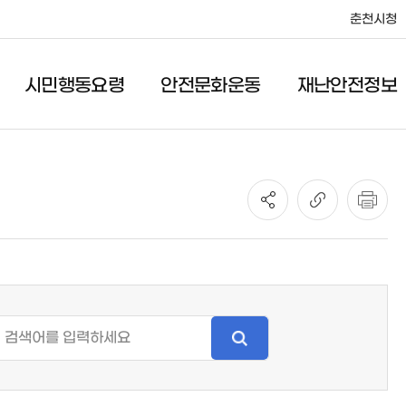
춘천시청
시민행동요령
안전문화운동
재난안전정보
안전문화운동
재난안전정보
안전관리헌장
공지사항
안전점검의 날
일일재난상황
어린이 안전교실
재난관련법규
풍수해보험
안전대책
정보공개