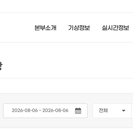
본부소개
기상정보
실시간정보
실시간정보
시민행동요령
항
실시간 강우량
자연재난
월간 강우량
사회재난
연간 강우량
생활안전
댐수위 정보
재난감시 CCTV