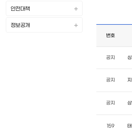
안전대책
정보공개
번호
공지
싱
공지
지
공지
상
159
태