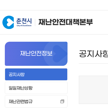
재난안전대책본부
본부소개
기상정보
공지사
재난안전정보
조직 및 임무
현재날씨
임무
주간예보
기상청특보
공지사항
태풍정보
일일재난상황
레이더영상
위성영상
재난관련법규