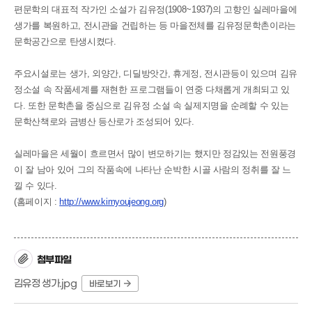
편문학의 대표적 작가인 소설가 김유정(1908~1937)의 고향인 실레마을에
생가를 복원하고, 전시관을 건립하는 등 마을전체를 김유정문학촌이라는
문학공간으로 탄생시켰다.
주요시설로는 생가, 외양간, 디딜방앗간, 휴게정, 전시관등이 있으며 김유
정소설 속 작품세계를 재현한 프로그램들이 연중 다채롭게 개최되고 있
다. 또한 문학촌을 중심으로 김유정 소설 속 실제지명을 순례할 수 있는
문학산책로와 금병산 등산로가 조성되어 있다.
실레마을은 세월이 흐르면서 많이 변모하기는 했지만 정감있는 전원풍경
이 잘 남아 있어 그의 작품속에 나타난 순박한 시골 사람의 정취를 잘 느
낄 수 있다.
(홈페이지 :
http://www.kimyoujeong.org
)
첨부파일
김유정 생가.jpg
바로보기