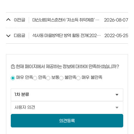
이전글
대신네트웍스춘천㈜ ‘저소득 취약계층’ 양곡 전달
2026-08-07
다음글
석사동 마을방역단 방역 활동 전개(2022년 5월 2차)
2022-05-25
현재 페이지에서 제공하는 정보에 대하여 만족하셨습니까?
매우 만족
만족
보통
불만족
매우 불만족
의견등록