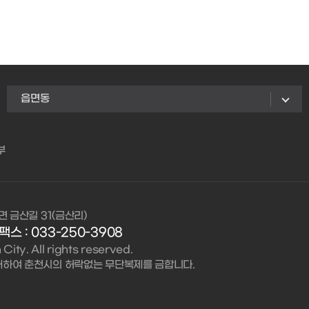
읍면동
부
면 금산길 31(금산리)
팩스 : 033-250-3908
ity. All rights reserved.
대하여 춘천시의 허락없는 무단복제를 금합니다.