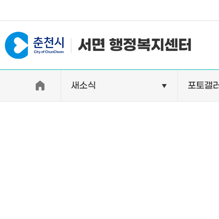
#일자리지원센터 #물가정보
서면 행정복지센터
새소식
포토갤
우리면소개
자랑거리
인사말
명소
행정구역
특산품
인구 및 세대수
축제
직원별 업무안내
연혁 및 유래
오시는길