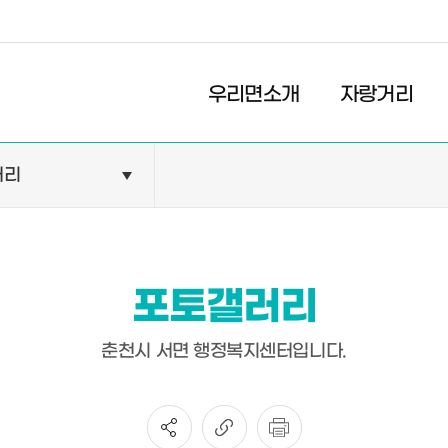
경제
복지
문화
우리면소개
자랑거리
러리
민원안내
기관현황
민원정보
공공기관
민원상담
교육기관
포토갤러리
민원발급
의료기관
장애인 편의시설 설치 현황
약국
춘천시 서면 행정복지센터입니다.
전동보장구 급속충전기 현
황