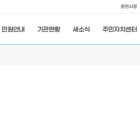
춘천시청
·레저
교통
관광
춘천시청
민원안내
기관현황
새소식
주민자치센터
새소식
주민자치센터
우리마을소식
주민자치센터안내
고시/공고
프로그램안내
포토갤러리
이전 우리마을소식