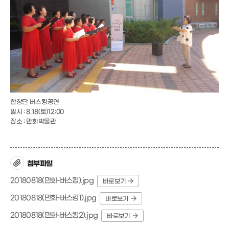
합창단 버스킹공연
일시 : 8.18(토)12:00
장소 : 만화박물관
첨부파일
20180818(만화-버스킹).jpg
바로보기
20180818(만화-버스킹1).jpg
바로보기
20180818(만화-버스킹2).jpg
바로보기