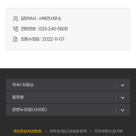
담당부서 :
사북면사무소
전화번호 :
033-245-5505
최종수정일 :
2022-11-07
직속/사업소
읍면동
관련누리집(사이트)
개인정보처리방침
저작권/접근성보호정책
전자우편수집거부