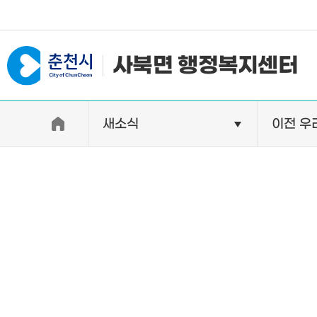
#일자리지원센터 #물가정보
사북면 행정복지센터
새소식
이전 우
우리면소개
자랑거리
인사말
명소
행정구역
특산품
인구 및 세대수
축제
직원별 업무안내
연혁 및 유래
오시는길