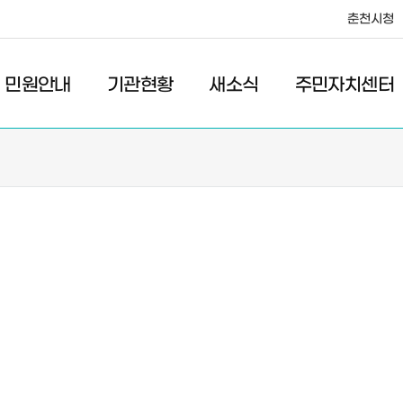
춘천시청
·레저
교통
관광
춘천시청
민원안내
기관현황
새소식
주민자치센터
새소식
주민자치센터
우리마을소식
주민자치센터안내
고시/공고
프로그램안내
포토갤러리
이전 우리마을소식