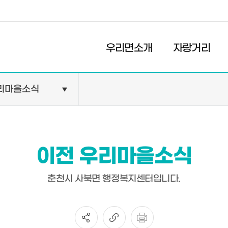
경제
복지
문화
우리면소개
자랑거리
리마을소식
민원안내
기관현황
민원정보
공공기관
민원상담
교육기관
이전 우리마을소식
민원발급
의료기관
장애인 편의시설 설치 현황
약국
춘천시 사북면 행정복지센터입니다.
전동보장구 급속충전기 현
황