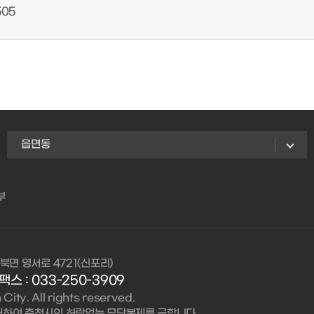
505
읍면동
부
북면 영서로 4721(신포리)
팩스 : 033-250-3909
ity. All rights reserved.
대하여 춘천시의 허락없는 무단복제를 금합니다.