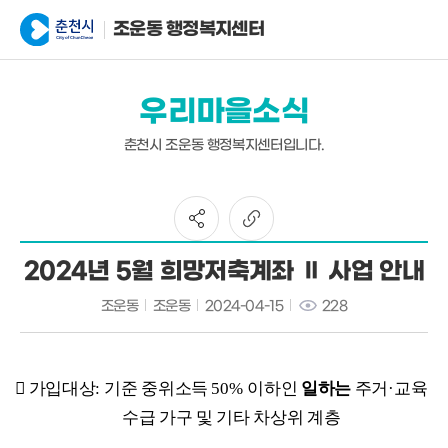
조운동 행정복지센터
우리마을소식
춘천시 조운동 행정복지센터입니다.
2024년 5월 희망저축계좌 Ⅱ 사업 안내
조운동
조운동
2024-04-15
228

가입대상
:
기준 중위소득
50%
이하인
일하는
주거
·
교육
수급 가구 및 기타 차상위 계층