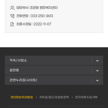
담당부서 :
조운동 행정복지센터
전화번호 :
033-250-3613
최종수정일 :
2022-11-07
직속/사업소
읍면동
관련누리집(사이트)
개인정보처리방침
저작권/접근성보호정책
전자우편수집거부