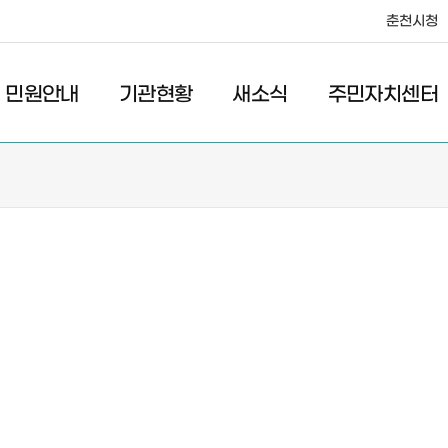
춘천시청
·레저
교통
관광
춘천시청
민원안내
기관현황
새소식
주민자치센터
새소식
주민자치센터
우리마을소식
주민자치센터안내
고시/공고
프로그램안내
포토갤러리
이전 우리마을소식