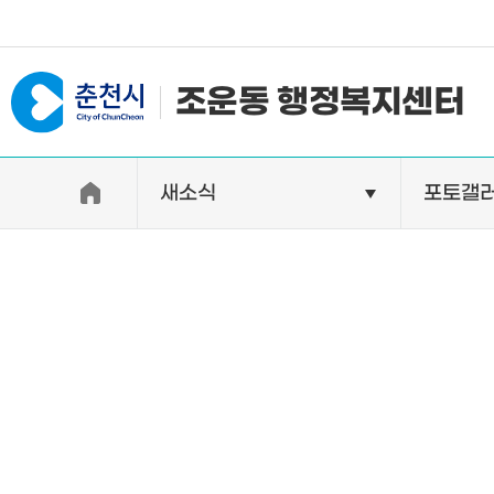
#일자리지원센터 #물가정보
조운동 행정복지센터
새소식
포토갤
우리동소개
자랑거리
인사말
명소
행정구역
특산품
인구 및 세대수
축제
직원별 업무안내
연혁 및 유래
오시는길