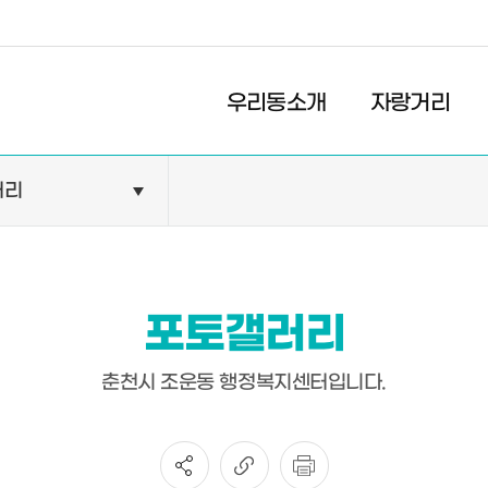
경제
복지
문화
우리동소개
자랑거리
러리
민원안내
기관현황
민원정보
공공기관
민원상담
교육기관
포토갤러리
민원발급
의료기관
장애인 편의시설 설치 현황
약국
춘천시 조운동 행정복지센터입니다.
전동보장구 급속충전기 현
황