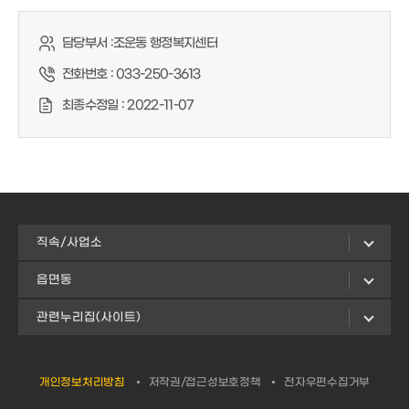
담당부서 :
조운동 행정복지센터
전화번호 :
033-250-3613
최종수정일 :
2022-11-07
직속/사업소
읍면동
관련누리집(사이트)
개인정보처리방침
저작권/접근성보호정책
전자우편수집거부