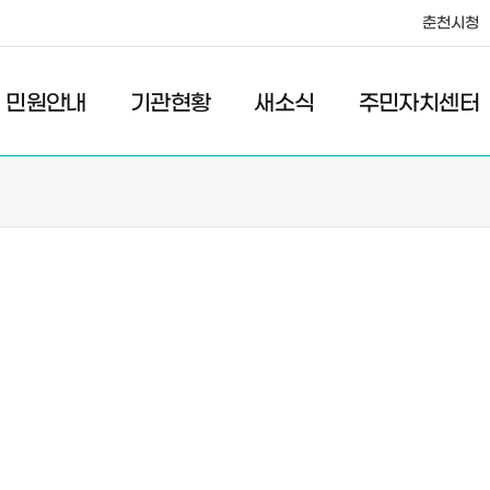
춘천시청
·레저
교통
관광
춘천시청
민원안내
기관현황
새소식
주민자치센터
새소식
주민자치센터
우리마을소식
주민자치센터안내
고시/공고
프로그램안내
포토갤러리
이전 우리마을소식