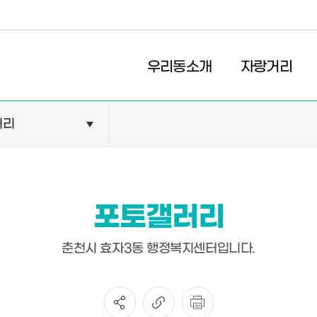
경제
복지
문화
우리동소개
자랑거리
러리
민원안내
기관현황
민원정보
공공기관
민원상담
교육기관
포토갤러리
민원발급
의료기관
장애인 편의시설 설치 현황
약국
춘천시 효자3동 행정복지센터입니다.
전동보장구 급속충전기 현
황