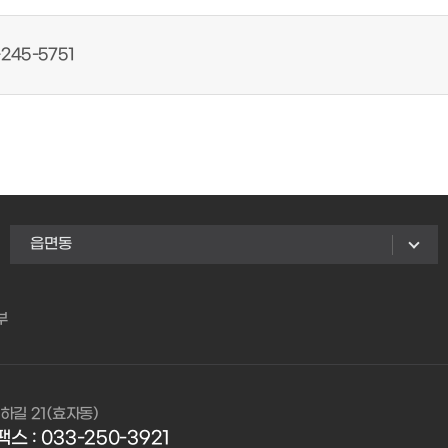
245-5751
읍면동
부
하길 21(효자동)
팩스 : 033-250-3921