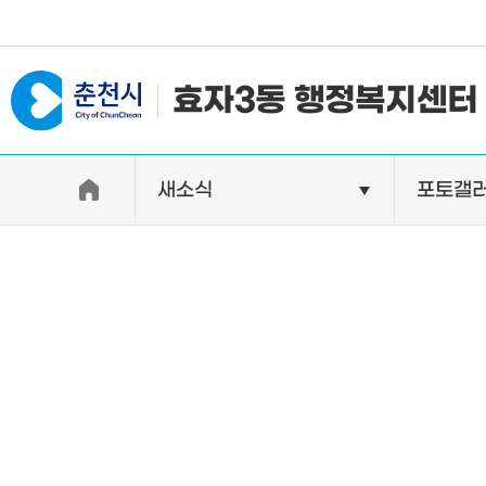
#일자리지원센터 #물가정보
효자3동 행정복지센터
새소식
포토갤
우리동소개
자랑거리
인사말
명소
행정구역
특산품
인구 및 세대수
축제
직원별 업무안내
연혁 및 유래
오시는길