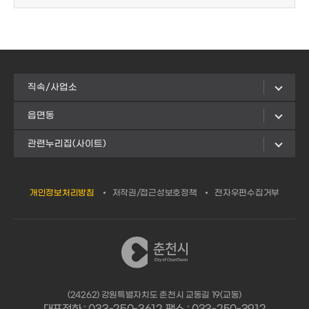
직속/사업소
읍면동
관련누리집(사이트)
개인정보처리방침
저작권/접근성보호정책
전자우편수집거부
(24262) 강원특별자치도 춘천시 교동길 19(교동)
대표전화 : 033-250-3612 팩스 : 033-250-3912