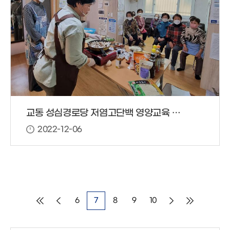
교동 성심경로당 저염고단백 영양교육 진행
2022-12-06
6
7
8
9
10