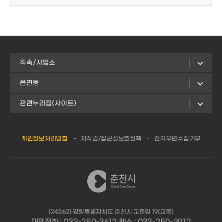
직속/사업소
읍면동
관련누리집(사이트)
개인정보처리방침
저작권/접근성보호정책
전자우편수집거부
(24262) 강원특별자치도 춘천시 교동길 19(교동)
대표전화 : 033-250-3612 팩스 : 033-250-3912