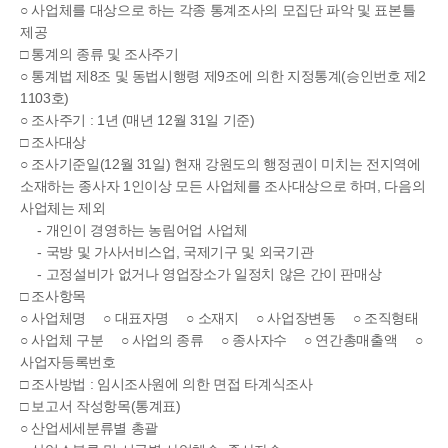
○ 사업체를 대상으로 하는 각종 통계조사의 모집단 파악 및 표본틀
제공
□ 통계의 종류 및 조사주기
○ 통계법 제8조 및 동법시행령 제9조에 의한 지정통계(승인번호 제2
1103호)
○ 조사주기 : 1년 (매년 12월 31일 기준)
□ 조사대상
○ 조사기준일(12월 31일) 현재 강원도의 행정권이 미치는 전지역에
소재하는 종사자 1인이상 모든 사업체를 조사대상으로 하며, 다음의
사업체는 제외
- 개인이 경영하는 농림어업 사업체
- 국방 및 가사서비스업, 국제기구 및 외국기관
- 고정설비가 없거나 영업장소가 일정치 않은 간이 판매상
□ 조사항목
○ 사업체명 ○ 대표자명 ○ 소재지 ○ 사업장변동 ○ 조직형태
○ 사업체 구분 ○ 사업의 종류 ○ 종사자수 ○ 연간총매출액 ○
사업자등록번호
□ 조사방법 : 임시조사원에 의한 면접 타계식조사
□ 보고서 작성항목(통계표)
○ 산업세세분류별 총괄