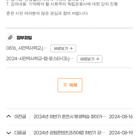
7. 강의내용: 기억해야 할 사회주의 독립운동사에 대한 강의 진행
춘천 시민 여러분의 많은 관심과 참여 바랍니다.
첨부파일
0816_시민역사학교.jpg
바로보기
2024-시민역사학교-웹-포스터-(3).jpg
바로보기
목록
이전글
2024년 하반기 춘천시 평생학습 찾아가는 방문강좌 수강생 모집
2024-08-16
다음글
2024년 강원콘텐츠코리아랩 하반기 강콘스쿨 교육생 모집
2024-08-19