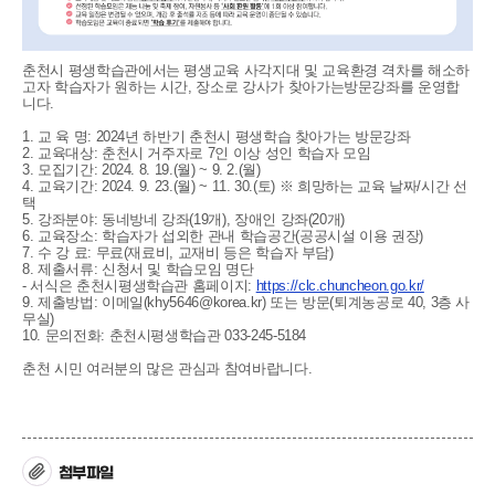
춘천시 평생학습관에서는 평생교육 사각지대 및 교육환경 격차를 해소하
고자 학습자가 원하는 시간, 장소로 강사가 찾아가는방문강좌를 운영합
니다.
1. 교 육 명: 2024년 하반기 춘천시 평생학습 찾아가는 방문강좌
2. 교육대상: 춘천시 거주자로 7인 이상 성인 학습자 모임
3. 모집기간: 2024. 8. 19.(월) ~ 9. 2.(월)
4. 교육기간: 2024. 9. 23.(월) ~ 11. 30.(토) ※ 희망하는 교육 날짜/시간 선
택
5. 강좌분야: 동네방네 강좌(19개), 장애인 강좌(20개)
6. 교육장소: 학습자가 섭외한 관내 학습공간(공공시설 이용 권장)
7. 수 강 료: 무료(재료비, 교재비 등은 학습자 부담)
8. 제출서류: 신청서 및 학습모임 명단
- 서식은 춘천시평생학습관 홈페이지:
https://clc.chuncheon.go.kr/
9. 제출방법: 이메일(khy5646@korea.kr) 또는 방문(퇴계농공로 40, 3층 사
무실)
10. 문의전화: 춘천시평생학습관 033-245-5184
춘천 시민 여러분의 많은 관심과 참여바랍니다.
첨부파일