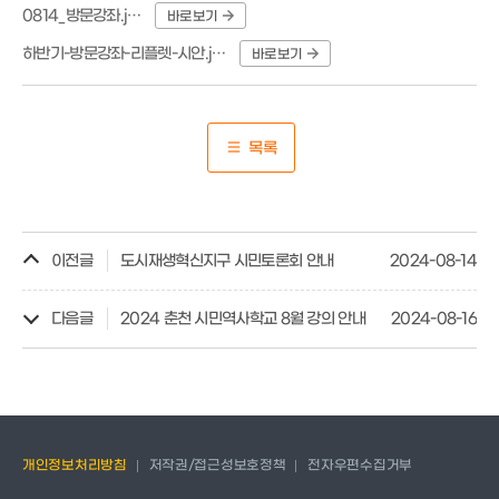
0814_방문강좌.jpg
바로보기
하반기-방문강좌-리플렛-시안.jpg
바로보기
목록
이전글
도시재생혁신지구 시민토론회 안내
2024-08-14
다음글
2024 춘천 시민역사학교 8월 강의 안내
2024-08-16
개인정보처리방침
저작권/접근성보호정책
전자우편수집거부