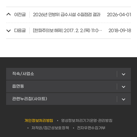
이전글
2026년 민방위 급수시설 수질점검 결과
2026-04-01
다음글
[한파주의보 해제] 2017. 2. 2.(목) 11:00 한파주의보 해제
2018-09-18
직속/사업소
읍면동
관련누리집(사이트)
개인정보처리방침
영상정보처리기기운영·관리방침
저작권/접근성보호정책
전자우편수집거부