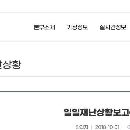
본부소개
기상정보
실시간정보
실시간정보
시민행동요령
난상황
실시간 강우량
자연재난
월간 강우량
사회재난
연간 강우량
생활안전
댐수위 정보
재난감시 CCTV
일일재난상황보고(1
관리자
2018-10-01