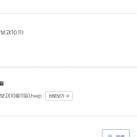
고(10.11)
일
고(10월11일).hwp
바로보기