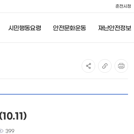
춘천시청
시민행동요령
안전문화운동
재난안전정보
안전문화운동
재난안전정보
안전관리헌장
공지사항
안전점검의 날
일일재난상황
어린이 안전교실
재난관련법규
풍수해보험
안전대책
정보공개
0.11)
399