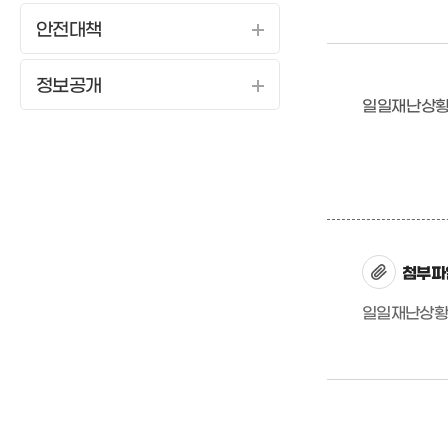
안전대책
정보공개
일일재난상황보
첨부파
일일재난상황보