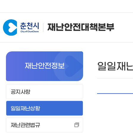
재난안전대책본부
본부소개
기상정보
일일재
재난안전정보
조직 및 임무
현재날씨
임무
주간예보
기상청특보
공지사항
태풍정보
일일재난상황
레이더영상
위성영상
재난관련법규