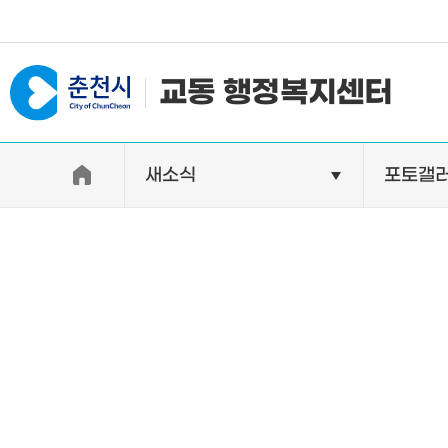
#일자리지원센터 #물가정보
교동 행정복지센터
새소식
포토갤
우리동소개
자랑거리
인사말
명소
행정구역
특산품
인구 및 세대수
축제
직원별 업무안내
연혁 및 유래
오시는길