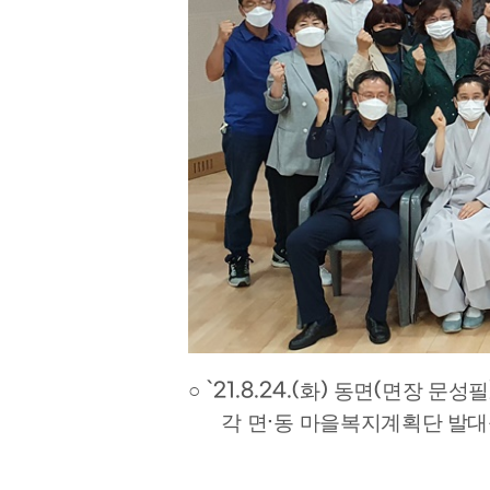
`21.8.24.(
)
(
○
화
동면
면장 문성필
·
각 면
동 마을복지계획단 발대