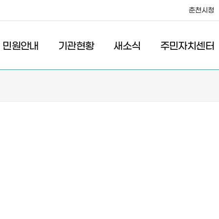
춘천시청
·레저
교통
관광
춘천시청
민원안내
기관현황
새소식
주민자치센터
새소식
주민자치센터
우리마을소식
주민자치센터안내
고시/공고
프로그램안내
포토갤러리
이전 우리마을소식