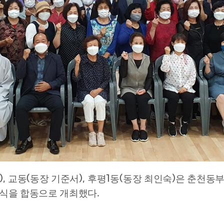
),
(
),
1
(
)
교동
동장 기준서
후평
동
동장 최인숙
은 춘천동
.
식을 합동으로 개최했다