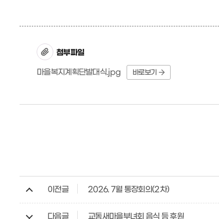
첨부파일
마을복지계획단발대식.jpg
바로보기
이전글
2026. 7월 통장회의(2차)
다음글
교동새마을부녀회 음식 등 후원