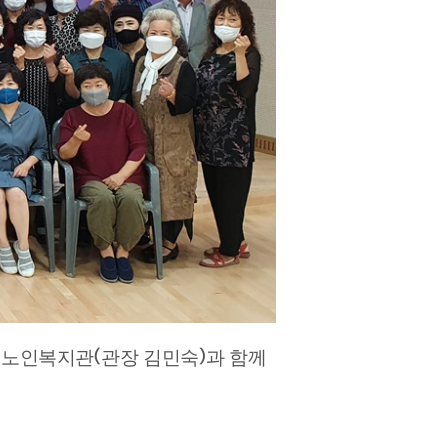
(
)
부노인복지관
관장 김민숙
과 함께