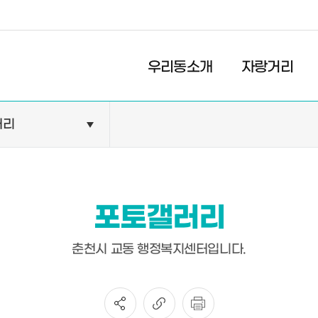
경제
복지
문화
우리동소개
자랑거리
러리
민원안내
기관현황
민원정보
공공기관
민원상담
교육기관
포토갤러리
민원발급
의료기관
장애인 편의시설 설치 현황
약국
춘천시 교동 행정복지센터입니다.
전동보장구 급속충전기 현
황