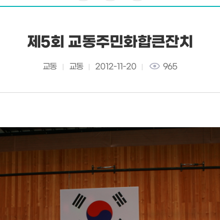
제5회 교동주민화합큰잔치
교동
교동
2012-11-20
965