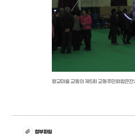
향교마을 교동의 제5회 교동주민화합큰잔치
첨부파일