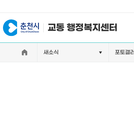
#일자리지원센터 #물가정보
교동 행정복지센터
새소식
포토갤
우리동소개
자랑거리
인사말
명소
행정구역
특산품
인구 및 세대수
축제
직원별 업무안내
연혁 및 유래
오시는길