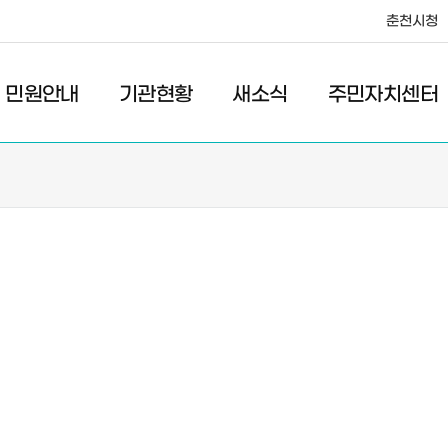
춘천시청
·레저
교통
관광
춘천시청
민원안내
기관현황
새소식
주민자치센터
새소식
주민자치센터
우리마을소식
주민자치센터안내
고시/공고
프로그램안내
포토갤러리
이전 우리마을소식