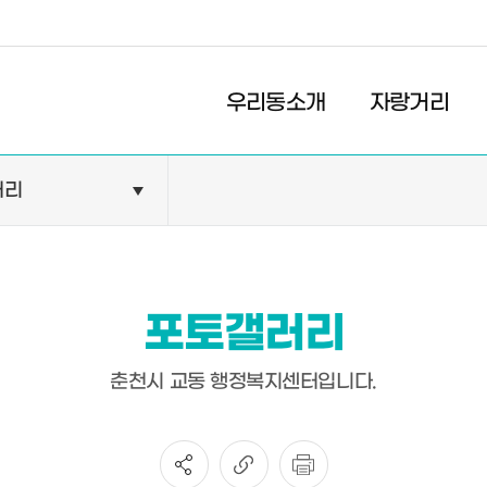
경제
복지
문화
우리동소개
자랑거리
러리
민원안내
기관현황
민원정보
공공기관
민원상담
교육기관
포토갤러리
민원발급
의료기관
장애인 편의시설 설치 현황
약국
춘천시 교동 행정복지센터입니다.
전동보장구 급속충전기 현
황