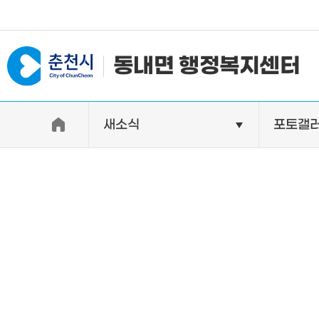
#일자리지원센터 #물가정보
동내면 행정복지센터
새소식
포토갤
우리면소개
자랑거리
인사말
명소
행정구역
특산품
인구 및 세대수
축제
직원별 업무안내
연혁 및 유래
오시는길