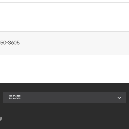
50-3605
읍면동
부