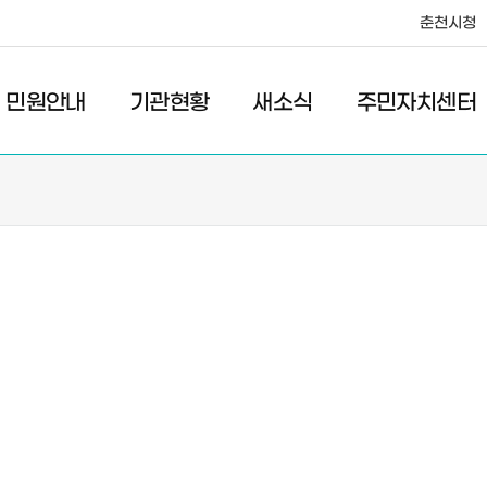
춘천시청
·레저
교통
관광
춘천시청
민원안내
기관현황
새소식
주민자치센터
새소식
주민자치센터
우리마을소식
주민자치센터안내
고시/공고
프로그램안내
포토갤러리
이전 우리마을소식