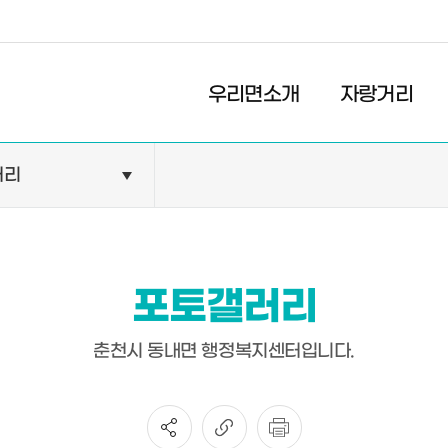
경제
복지
문화
우리면소개
자랑거리
러리
민원안내
기관현황
민원정보
공공기관
민원상담
교육기관
포토갤러리
민원발급
의료기관
장애인 편의시설 설치 현황
약국
춘천시 동내면 행정복지센터입니다.
전동보장구 급속충전기 현
황